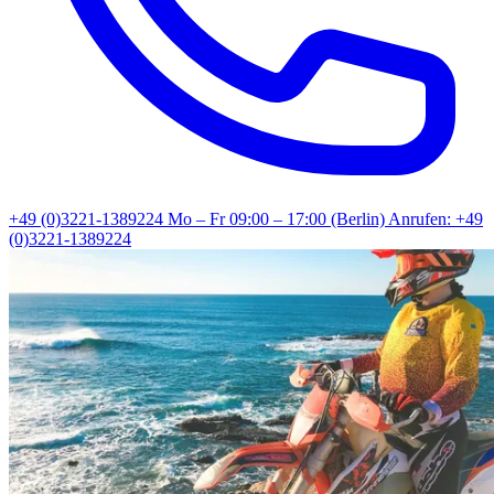
+49 (0)3221-1389224
Mo – Fr 09:00 – 17:00 (Berlin)
Anrufen: +49
(0)3221-1389224