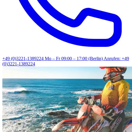
+49 (0)3221-1389224
Mo – Fr 09:00 – 17:00 (Berlin)
Anrufen: +49
(0)3221-1389224