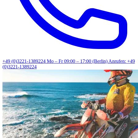
+49 (0)3221-1389224
Mo – Fr 09:00 – 17:00 (Berlin)
Anrufen: +49
(0)3221-1389224