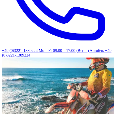
+49 (0)3221-1389224
Mo – Fr 09:00 – 17:00 (Berlin)
Anrufen: +49
(0)3221-1389224