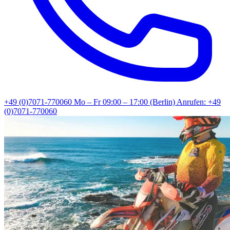
+49 (0)7071-770060
Mo – Fr 09:00 – 17:00 (Berlin)
Anrufen: +49
(0)7071-770060