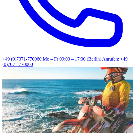
+49 (0)7071-770060
Mo – Fr 09:00 – 17:00 (Berlin)
Anrufen: +49
(0)7071-770060