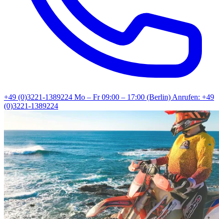
+49 (0)3221-1389224
Mo – Fr 09:00 – 17:00 (Berlin)
Anrufen: +49
(0)3221-1389224