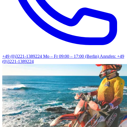
+49 (0)3221-1389224
Mo – Fr 09:00 – 17:00 (Berlin)
Anrufen: +49
(0)3221-1389224