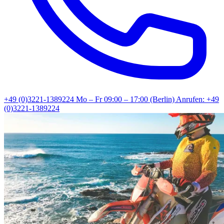
+49 (0)3221-1389224
Mo – Fr 09:00 – 17:00 (Berlin)
Anrufen: +49
(0)3221-1389224