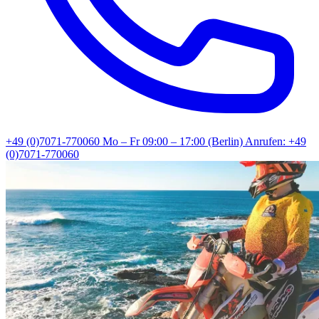
+49 (0)7071-770060
Mo – Fr 09:00 – 17:00 (Berlin)
Anrufen: +49
(0)7071-770060