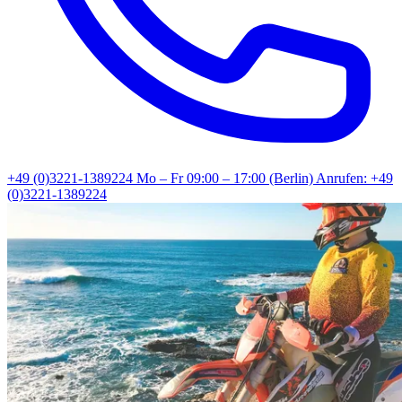
+49 (0)3221-1389224
Mo – Fr 09:00 – 17:00 (Berlin)
Anrufen: +49
(0)3221-1389224