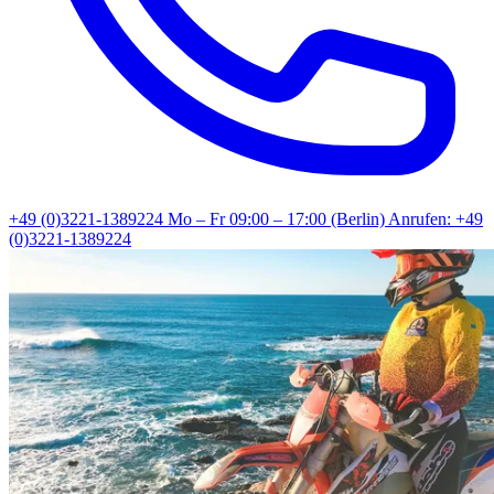
+49 (0)3221-1389224
Mo – Fr 09:00 – 17:00 (Berlin)
Anrufen: +49
(0)3221-1389224