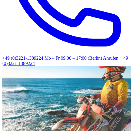
+49 (0)3221-1389224
Mo – Fr 09:00 – 17:00 (Berlin)
Anrufen: +49
(0)3221-1389224