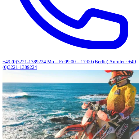
+49 (0)3221-1389224
Mo – Fr 09:00 – 17:00 (Berlin)
Anrufen: +49
(0)3221-1389224