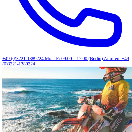
+49 (0)3221-1389224
Mo – Fr 09:00 – 17:00 (Berlin)
Anrufen: +49
(0)3221-1389224