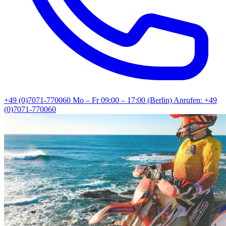
+49 (0)7071-770060
Mo – Fr 09:00 – 17:00 (Berlin)
Anrufen: +49
(0)7071-770060