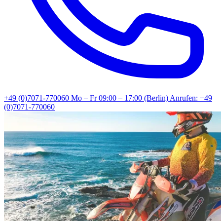
+49 (0)7071-770060
Mo – Fr 09:00 – 17:00 (Berlin)
Anrufen: +49
(0)7071-770060