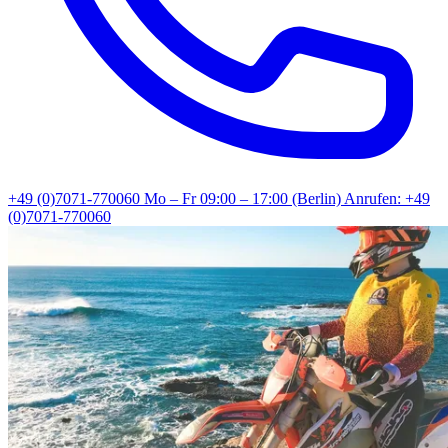
+49 (0)7071-770060
Mo – Fr 09:00 – 17:00 (Berlin)
Anrufen: +49
(0)7071-770060