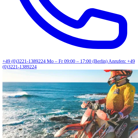
+49 (0)3221-1389224
Mo – Fr 09:00 – 17:00 (Berlin)
Anrufen: +49
(0)3221-1389224