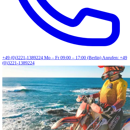
+49 (0)3221-1389224
Mo – Fr 09:00 – 17:00 (Berlin)
Anrufen: +49
(0)3221-1389224