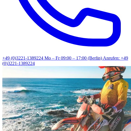
+49 (0)3221-1389224
Mo – Fr 09:00 – 17:00 (Berlin)
Anrufen: +49
(0)3221-1389224