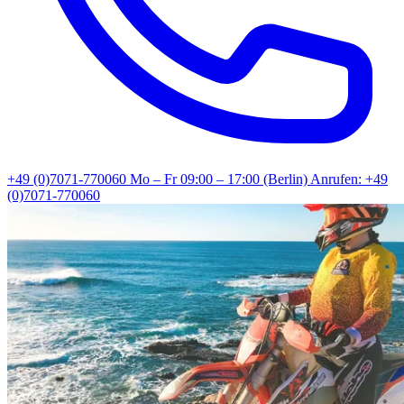
+49 (0)7071-770060
Mo – Fr 09:00 – 17:00 (Berlin)
Anrufen: +49
(0)7071-770060