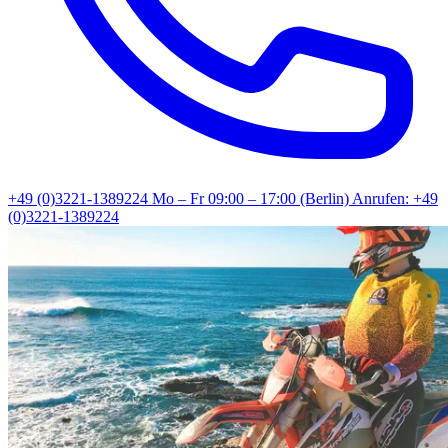
+49 (0)3221-1389224
Mo – Fr 09:00 – 17:00 (Berlin)
Anrufen: +49
(0)3221-1389224