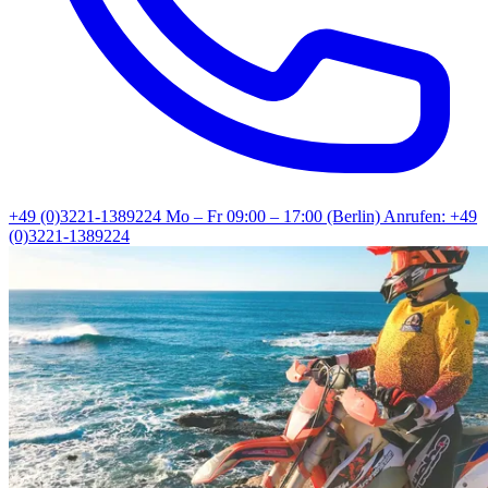
+49 (0)3221-1389224
Mo – Fr 09:00 – 17:00 (Berlin)
Anrufen: +49
(0)3221-1389224