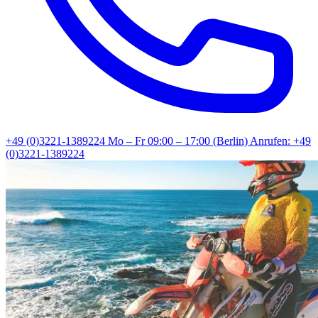
+49 (0)3221-1389224
Mo – Fr 09:00 – 17:00 (Berlin)
Anrufen: +49
(0)3221-1389224