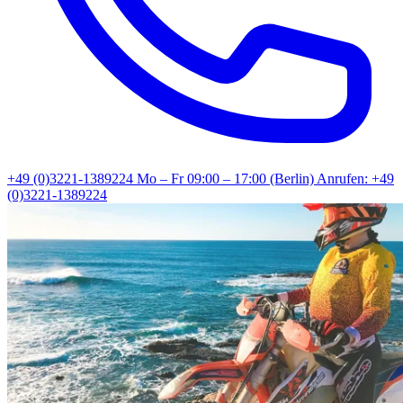
+49 (0)3221-1389224
Mo – Fr 09:00 – 17:00 (Berlin)
Anrufen: +49
(0)3221-1389224