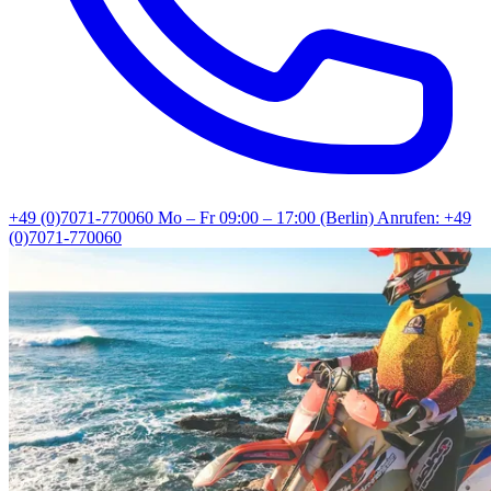
+49 (0)7071-770060
Mo – Fr 09:00 – 17:00 (Berlin)
Anrufen: +49
(0)7071-770060