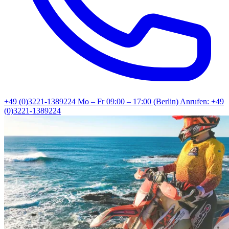
+49 (0)3221-1389224
Mo – Fr 09:00 – 17:00 (Berlin)
Anrufen: +49
(0)3221-1389224