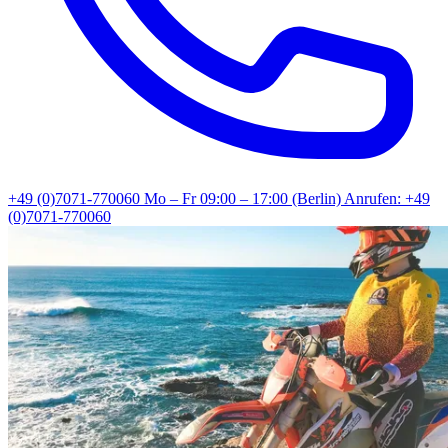
+49 (0)7071-770060
Mo – Fr 09:00 – 17:00 (Berlin)
Anrufen: +49
(0)7071-770060