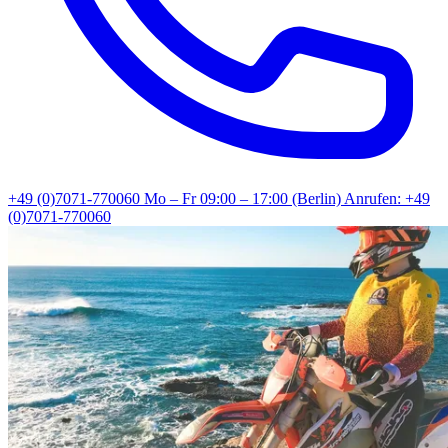
+49 (0)7071-770060
Mo – Fr 09:00 – 17:00 (Berlin)
Anrufen: +49
(0)7071-770060