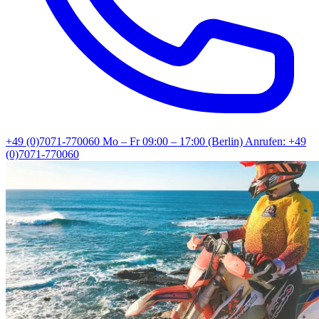
+49 (0)7071-770060
Mo – Fr 09:00 – 17:00 (Berlin)
Anrufen: +49
(0)7071-770060