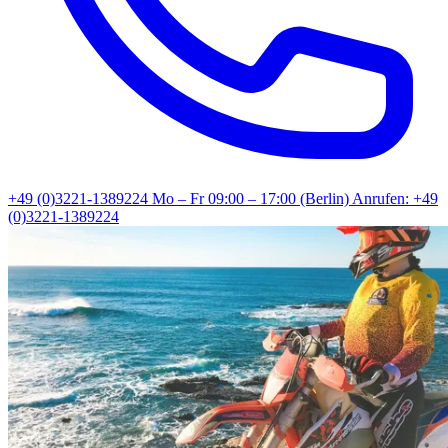
+49 (0)3221-1389224
Mo – Fr 09:00 – 17:00 (Berlin)
Anrufen: +49
(0)3221-1389224