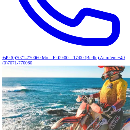
+49 (0)7071-770060
Mo – Fr 09:00 – 17:00 (Berlin)
Anrufen: +49
(0)7071-770060