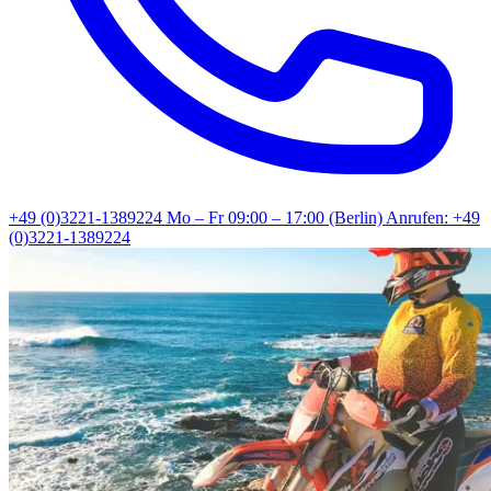
+49 (0)3221-1389224
Mo – Fr 09:00 – 17:00 (Berlin)
Anrufen: +49
(0)3221-1389224