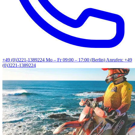
+49 (0)3221-1389224
Mo – Fr 09:00 – 17:00 (Berlin)
Anrufen: +49
(0)3221-1389224