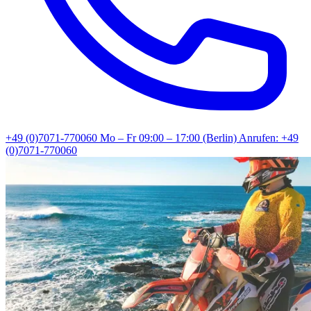
+49 (0)7071-770060
Mo – Fr 09:00 – 17:00 (Berlin)
Anrufen: +49
(0)7071-770060