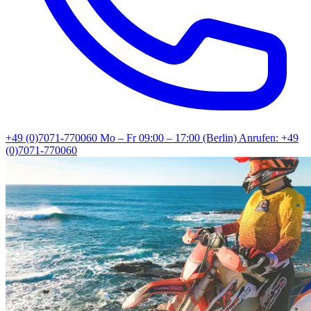
+49 (0)7071-770060
Mo – Fr 09:00 – 17:00 (Berlin)
Anrufen: +49
(0)7071-770060