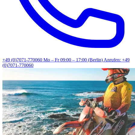
+49 (0)7071-770060
Mo – Fr 09:00 – 17:00 (Berlin)
Anrufen: +49
(0)7071-770060