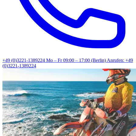
+49 (0)3221-1389224
Mo – Fr 09:00 – 17:00 (Berlin)
Anrufen: +49
(0)3221-1389224