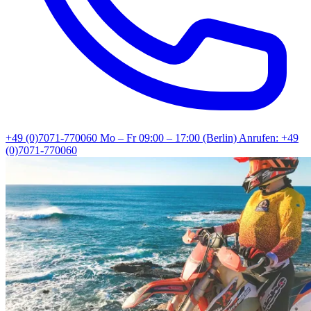
+49 (0)7071-770060
Mo – Fr 09:00 – 17:00 (Berlin)
Anrufen: +49
(0)7071-770060