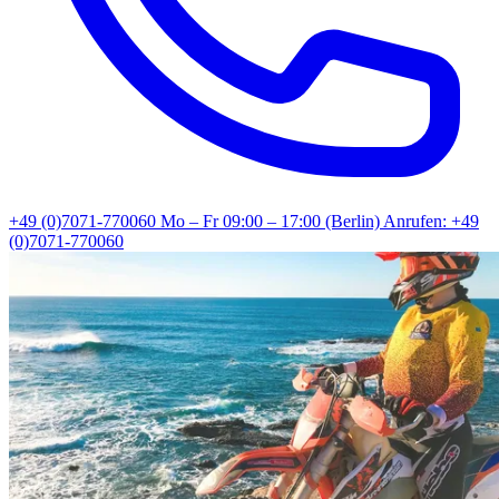
+49 (0)7071-770060
Mo – Fr 09:00 – 17:00 (Berlin)
Anrufen: +49
(0)7071-770060