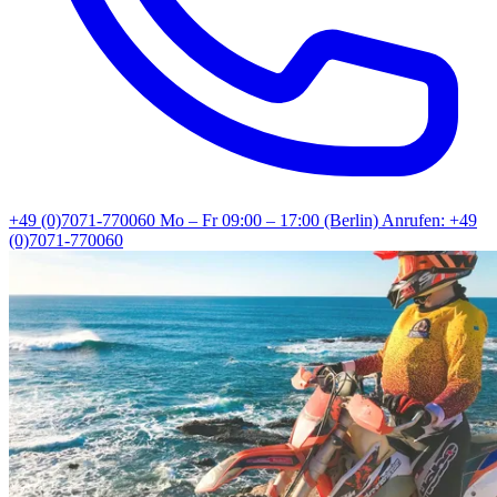
+49 (0)7071-770060
Mo – Fr 09:00 – 17:00 (Berlin)
Anrufen: +49
(0)7071-770060