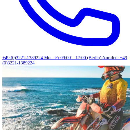
+49 (0)3221-1389224
Mo – Fr 09:00 – 17:00 (Berlin)
Anrufen: +49
(0)3221-1389224