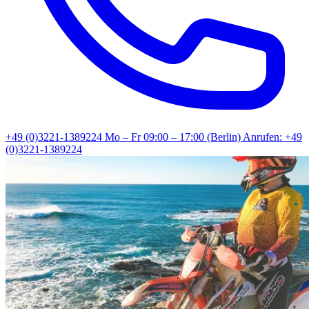
+49 (0)3221-1389224
Mo – Fr 09:00 – 17:00 (Berlin)
Anrufen: +49
(0)3221-1389224