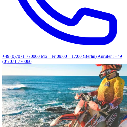
+49 (0)7071-770060
Mo – Fr 09:00 – 17:00 (Berlin)
Anrufen: +49
(0)7071-770060