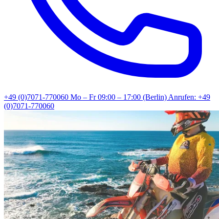
+49 (0)7071-770060
Mo – Fr 09:00 – 17:00 (Berlin)
Anrufen: +49
(0)7071-770060