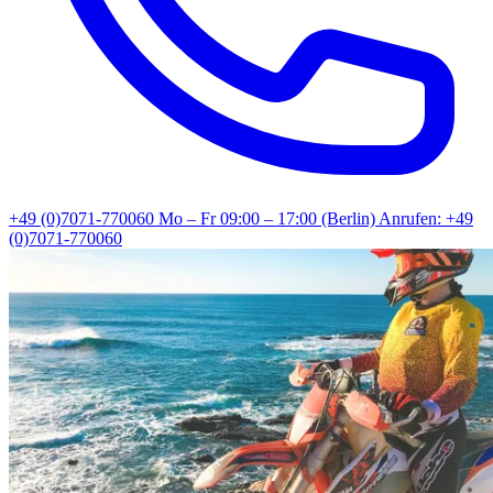
+49 (0)7071-770060
Mo – Fr 09:00 – 17:00 (Berlin)
Anrufen: +49
(0)7071-770060