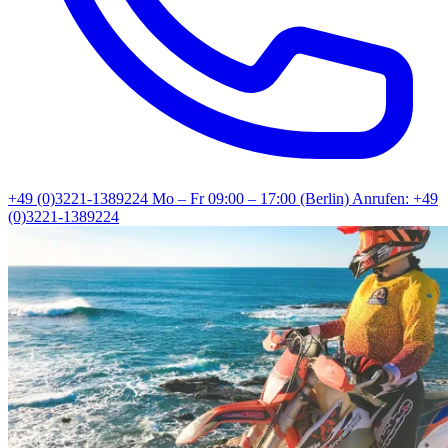
+49 (0)3221-1389224
Mo – Fr 09:00 – 17:00 (Berlin)
Anrufen: +49
(0)3221-1389224